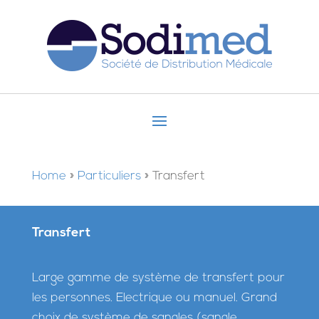
Home
»
Particuliers
»
Transfert
Transfert
Large gamme de système de transfert pour
les personnes. Electrique ou manuel. Grand
choix de système de sangles (sangle