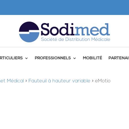
RTICULIERS
PROFESSIONNELS
MOBILITÉ
PARTENAI
et Médical
»
Fauteuil à hauteur variable
»
eMotio