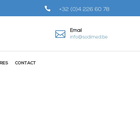

+32 (0)4 226 60 78
Email

info@sodimed.be
RES
CONTACT