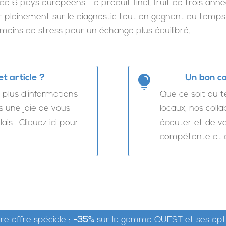
e 6 pays européens. Le produit final, fruit de trois an
 pleinement sur le diagnostic tout en gagnant du temps e
moins de stress pour un échange plus équilibré.
t article ?
Un bon co

plus d’informations
Que ce soit au 
s une joie de vous
locaux, nos col
is ! Cliquez ici pour
écouter et de vo
compétente et or
e offre spéciale :
-35%
sur la gamme QUEST et ses opt