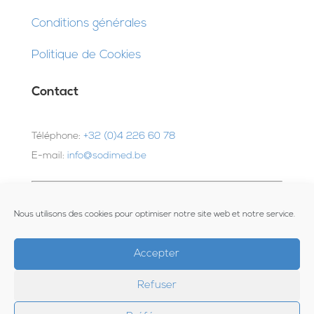
Conditions générales
Politique de Cookies
Contact
Téléphone:
+32 (0)4 226 60 78
E-mail:
info@sodimed.be
Adresse :
Nous utilisons des cookies pour optimiser notre site web et notre service.
Z.I. Hauts-Sarts
Quatrième Avenue 166
Accepter
4040 Herstal
Refuser