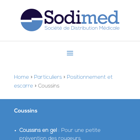
Home
»
Particuliers
»
Positionnement et
escarre
»
Coussins
Coussins
Coussins en gel
:
Pour une petite
prévention des rougeurs.